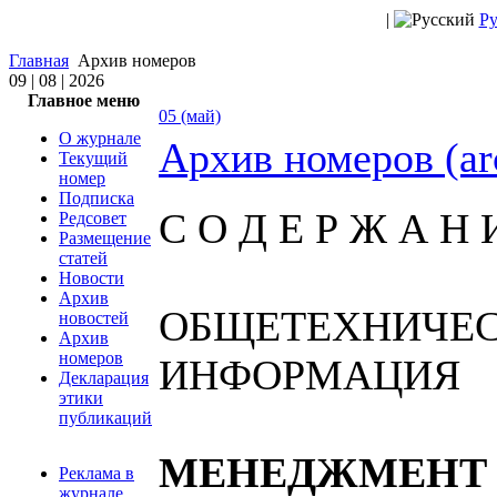
|
Ру
Главная
Архив номеров
09 | 08 | 2026
Главное меню
05 (май)
О журнале
Архив номеров (ar
Текущий
номер
Подписка
С О Д Е Р Ж А Н 
Редсовет
Размещение
статей
Новости
Архив
ОБЩЕТЕХНИЧЕ
новостей
Архив
номеров
ИНФОРМАЦИЯ
Декларация
этики
публикаций
МЕНЕДЖМЕНТ 
Реклама в
журнале