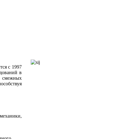
ся с 1997
дований в
и смежных
особствуя
 механики,
нного