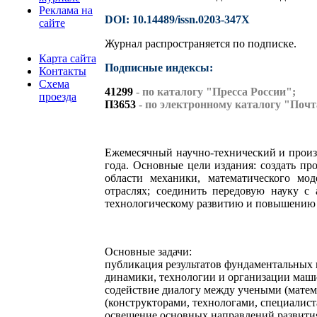
Реклама на
DOI: 10.14489/issn.0203-347X
сайте
Журнал распространяется по подписке.
Карта сайта
Подписные индексы:
Контакты
Схема
41299
- по каталогу "Пресса России";
проезда
П3653
- по электронному каталогу "Почт
Ежемесячный научно-технический и произ
года. Основные цели издания: создать п
области механики, математического м
отраслях; соединить передовую науку с 
технологическому развитию и повышению 
Основные задачи:
публикация результатов фундаментальных
динамики, технологии и организации маши
содействие диалогу между учеными (мате
(конструкторами, технологами, специалист
освещение основных направлений развития