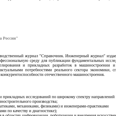
а России"
водственный журнал "Справочник. Инженерный журнал" издает
рофессиональную среду для публикации фундаментальных иссле
оделирования и прикладных разработок в машиностроении 
актуальными потребностями реального сектора экономики, сп
конкурентоспособности отечественного машиностроения.
 и прикладных исследований по широкому спектру направлений
ностроительного производства;
матиками, механиками, физиками) и инженерами-практиками
ами по качеству и диагностике);
 в областях цифровизации, роботизации и внедрения искусстве