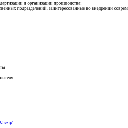
ндартизации и организации производства;
венных подразделений, заинтересованные во внедрении соврем
нты
оителя
Спектр"