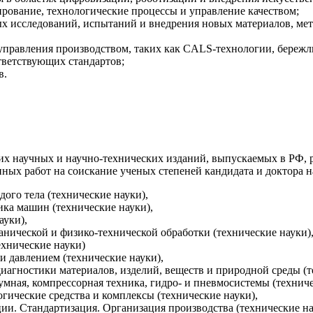
ирование, технологические процессы и управление качеством;
х исследований, испытаний и внедрения новых материалов, ме
управления производством, таких как CALS-технологии, бережл
тветствующих стандартов;
в.
их научных и научно-технических изданий, выпускаемых в РФ,
ных работ на соискание ученых степеней кандидата и доктора н
дого тела (технические науки),
ика машин (технические науки),
ауки),
ханической и физико-технической обработки (технические науки)
ехнические науки)
и давлением (технические науки),
диагностики материалов, изделий, веществ и природной среды (т
умная, компрессорная техника, гидро- и пневмосистемы (техниче
огические средства и комплексы (технические науки),
ции. Стандартизация. Организация производства (технические н