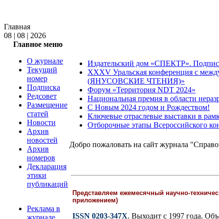
Главная
08 | 08 | 2026
Главное меню
О журнале
Издательский дом «СПЕКТР». Подпис
Текущий
XXXV Уральская конференция с 
номер
(ЯНУСОВСКИЕ ЧТЕНИЯ)»
Подписка
Форум «Территория NDT 2024»
Редсовет
Национальная премия в области нераз
Размещение
С Новым 2024 годом и Рождеством!
статей
Ключевые отраслевые выставки в ра
Новости
Отборочные этапы Всероссийского 
Архив
новостей
Добро пожаловать на сайт журнала "Справ
Архив
номеров
Декларация
этики
публикаций
Представляем ежемесячный научно-техничес
приложением)
Реклама в
ISSN 0203-347X
. Выходит с 1997 года. Объ
журнале