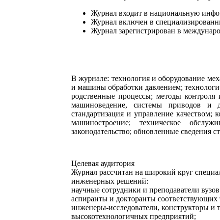
Журнал входит в национальную инфо
Журнал включен в специализирован
Журнал зарегистрирован в междунар
В журнале: технология и оборудование ме
и машины обработки давлением; технологич
родственные процессы; методы контроля 
машиноведение, системы приводов и де
стандартизация и управление качеством; 
машиностроение; техническое обслуж
законодательство; обновленные сведения с
Целевая аудитория
Журнал рассчитан на широкий круг специал
инженерных решений:
научные сотрудники и преподаватели вузов
аспиранты и докторанты соответствующих 
инженеры-исследователи, конструкторы и 
высокотехнологичных предприятий;