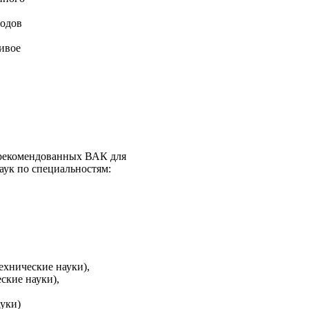
тодов
ивое
 рекомендованных ВАК для
аук по специальностям:
,
ехнические науки),
ские науки),
ауки)