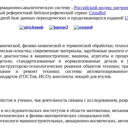
рмационно-аналитическую систему -
Российский индекс научно
ный референтный библиографический сервис
CrossRef
одной базе данных периодических и продолжающихся изданий
U
ханической, физико-химической и термической обработки; техно
еская оснастка; современные материалы, зарубежные аналоги о
и диагностика в машиностроении; машины, агрегаты и проце
тали; стандартизованные и нормализованные детали и уз
конструкторско-технологические решения объектов техники; тра
ивание и ремонт техники; системы автоматизированного
тандартов (ГОСТов, ИСО); конспекты лекций для втузов.
истов и ученых, чья деятельность связана с исследованием, раз
 и исследовательских институтов в области математики, механи
технических и физико-математических специальностей;
технологи машиностроительных, авиационно-космических, авто