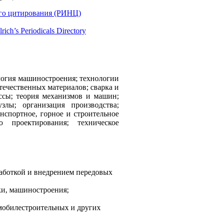
го цитирования (РИНЦ)
lrich’s Periodicals Directory
логия машиностроения; технологии
течественных материалов; сварка и
ссы; теория механизмов и машин;
лы; организация производства;
нспортное, горное и строительное
 проектирования; техническое
работкой и внедрением передовых
ки, машиностроения;
мобилестроительных и других