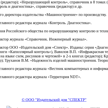
редактор); «Неразрушающий контроль», справочник в 8 томах (
оль и диагностика», справочник (редактор) и др.
ного директора издательства «Машиностроение» по производству.
ь главного редактора журнала «Контроль. Диагностика».
ления Российского общества по неразрушающему контролю и тех
едактор журнала «Справочник. Инженерный журнал».
едактор ООО «Издательский дом «Спектр». Изданы: серия «Диагно
книги «Капиллярный контроль»), Вавилов В.П. «Инфракрасная т
а языке схем, рисунков и чертежей» в 2-х книгах (редактор); 
); Труханов В.М. «Надежность изделий машиностроения. Теория 
ль главного редактора журнала «Вестник компьютерных и инфор
ь главного редактора журнала «Территория NDT».
© ООО "Издательский дом "СПЕКТР"