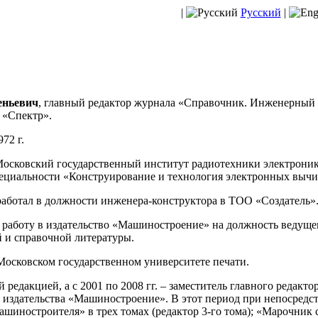
|
Русский
|
еньевич
, главный редактор журнала «Справочник. Инженерный
 «Спектр».
72 г.
 Московский государственный институт радиотехники электрони
пециальности «Конструирование и технология электронных вычи
 работал в должности инженера-конструктора в ТОО «Создатель»
а работу в издательство «Машиностроение» на должность ведуще
 и справочной литературы.
 Московском государственном университете печати.
й редакцией, а с 2001 по 2008 гг. – заместитель главного редак
 издательства «Машиностроение». В этот период при непосредс
иностроителя» в трех томах (редактор 3-го тома); «Марочник с