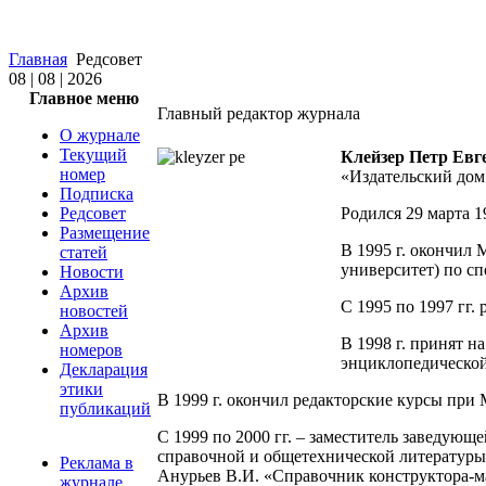
Главная
Редсовет
08 | 08 | 2026
Главное меню
Главный редактор журнала
О журнале
Текущий
Клейзер Петр Евг
номер
«Издательский дом
Подписка
Редсовет
Родился 29 марта 19
Размещение
В 1995 г. окончил
статей
университет) по с
Новости
Архив
С 1995 по 1997 гг.
новостей
Архив
В 1998 г. принят н
номеров
энциклопедической
Декларация
этики
В 1999 г. окончил редакторские курсы при
публикаций
С 1999 по 2000 гг. – заместитель заведующе
справочной и общетехнической литературы
Реклама в
Анурьев В.И. «Справочник конструктора-маш
журнале