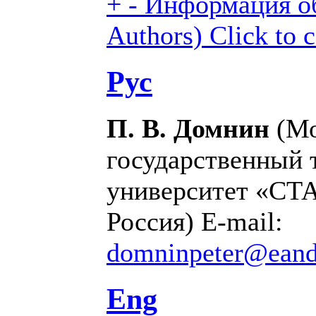
+
-
Информация об
Authors)
Click to 
Рус
П. В. Домнин
(Мо
государственный 
университет «СТ
Россия) E-mail:
domninpeter@eand
Eng