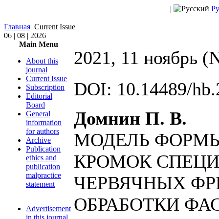
|
Ру
Главная
Current Issue
06 | 08 | 2026
Main Menu
2021, 11 ноябрь (
About this
journal
Current Issue
DOI: 10.14489/hb.
Subscription
Editorial
Board
Домнин П. В.
General
information
for authors
МОДЕЛЬ ФОРМ
Archive
Publication
КРОМОК СПЕЦ
ethics and
publication
malpractice
ЧЕРВЯЧНЫХ ФР
statement
ОБРАБОТКИ ФА
Advertisement
in this journal