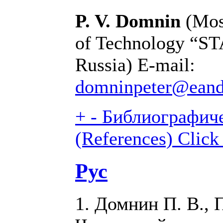
P. V. Domnin
(Mos
of Technology “S
Russia) E-mail:
domninpeter@eand
+
-
Библиографиче
(References)
Click
Рус
1. Домнин П. В., 