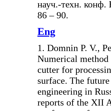
науч.-техн. конф. В
86 – 90.
Eng
1. Domnin P. V., P
Numerical method o
cutter for processi
surface. The futur
engineering in Russ
reports of the XII 