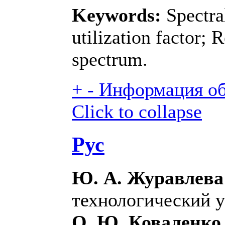
Keywords:
Spectral
utilization factor; 
spectrum.
+
-
Информация об 
Click to collapse
Рус
Ю. А. Журавлева
технологический у
О. Ю. Коваленко