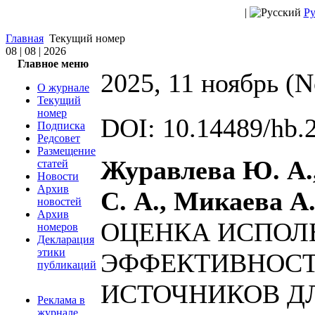
|
Ру
Главная
Текущий номер
08 | 08 | 2026
Главное меню
2025, 11 ноябрь (
О журнале
Текущий
номер
DOI: 10.14489/hb.
Подписка
Редсовет
Размещение
Журавлева Ю. А.
статей
Новости
Архив
С. А., Микаева А.
новостей
Архив
ОЦЕНКА ИСПОЛ
номеров
Декларация
этики
ЭФФЕКТИВНОСТ
публикаций
ИСТОЧНИКОВ Д
Реклама в
журнале