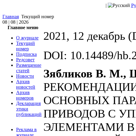
|
Ру
Главная
Текущий номер
08 | 08 | 2026
Главное меню
2021, 12 декабрь 
О журнале
Текущий
номер
DOI: 10.14489/hb.
Подписка
Редсовет
Размещение
Зябликов В. М., 
статей
Новости
Архив
РЕКОМЕНДАЦИИ
новостей
Архив
ОСНОВНЫХ ПАР
номеров
Декларация
этики
ПРИВОДОВ С У
публикаций
ЭЛЕМЕНТАМИ В
Реклама в
журнале