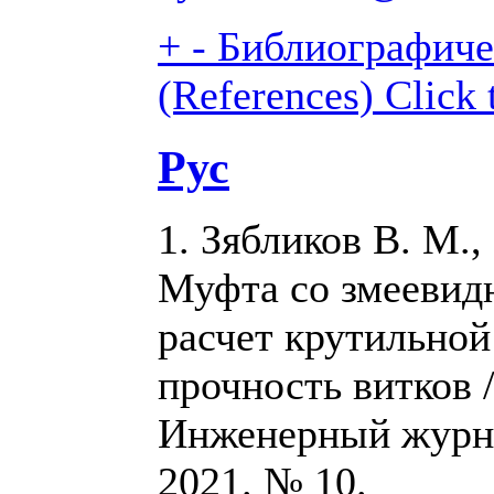
+
-
Библиографиче
(References)
Click 
Рус
1. Зябликов В. М.
Муфта со змеевид
расчет крутильной
прочность витков 
Инженерный журна
2021. № 10.