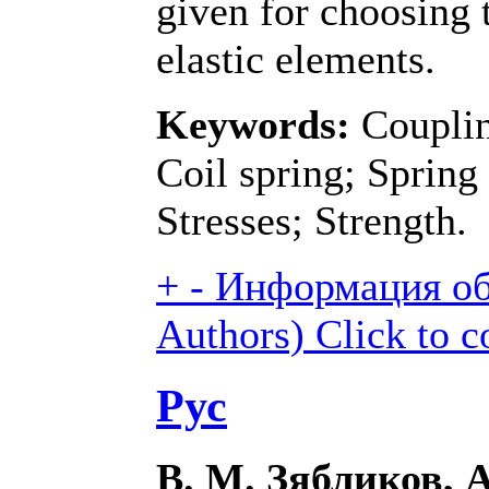
given for choosing 
elastic elements.
Keywords:
Couplin
Coil spring; Spring 
Stresses; Strength.
+
-
Информация об 
Authors)
Click to c
Рус
В. М. Зябликов, 