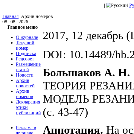
|
Ру
Главная
Архив номеров
08 | 08 | 2026
Главное меню
2017, 12 декабрь 
О журнале
Текущий
номер
DOI: 10.14489/hb.
Подписка
Редсовет
Размещение
Большаков А. Н.
статей
Новости
Архив
ТЕОРИЯ РЕЗАНИЯ
новостей
Архив
МОДЕЛЬ РЕЗАНИ
номеров
Декларация
этики
(c. 43-47)
публикаций
Аннотация.
На ос
Реклама в
журнале