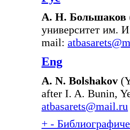
А. Н. Большаков
университет им. И.
mail:
atbasarets@m
Eng
А. N. Bolshakov
(Y
after I. A. Bunin, Y
atbasarets@mail.ru
+
-
Библиографичес