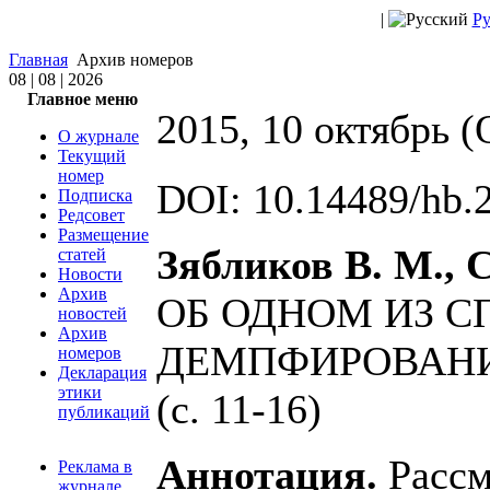
|
Ру
Главная
Архив номеров
08 | 08 | 2026
Главное меню
2015, 10 октябрь (
О журнале
Текущий
номер
DOI: 10.14489/hb.
Подписка
Редсовет
Размещение
Зябликов В. М., 
статей
Новости
Архив
ОБ ОДНОМ ИЗ С
новостей
Архив
ДЕМПФИРОВАНИ
номеров
Декларация
этики
(с. 11-16)
публикаций
Аннотация.
Рассм
Реклама в
журнале