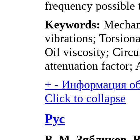
frequency possible 
Keywords:
Mechani
vibrations; Torsion
Oil viscosity; Circu
attenuation factor;
+
-
Информация об 
Click to collapse
Рус
В. М. Зябликов, 