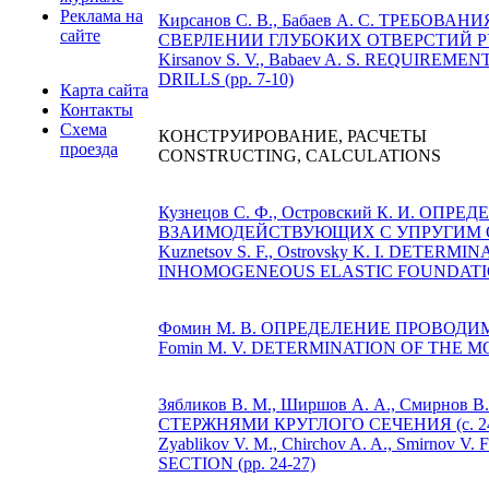
Реклама на
Кирсанов С. В., Бабаев А. С. ТР
сайте
СВЕРЛЕНИИ ГЛУБОКИХ ОТВЕРСТИЙ Р
Kirsanov S. V., Babaev A. S. REQUI
DRILLS (pp. 7-10)
Карта сайта
Контакты
Схема
КОНСТРУИРОВАНИЕ, РАСЧЕТЫ
проезда
CONSTRUCTING, CALCULATIONS
Кузнецов С. Ф., Островский К. И
ВЗАИМОДЕЙСТВУЮЩИХ С УПРУГИМ ОС
Kuznetsov S. F., Ostrovsky K. I. DE
INHOMOGENEOUS ELASTIC FOUNDATION 
Фомин М. В. ОПРЕДЕЛЕНИЕ ПРОВОДИ
Fomin M. V. DETERMINATION OF THE 
Зябликов В. М., Ширшов А. А., См
СТЕРЖНЯМИ КРУГЛОГО СЕЧЕНИЯ (c. 24
Zyablikov V. M., Chirchov A. A., Smi
SECTION (pp. 24-27)