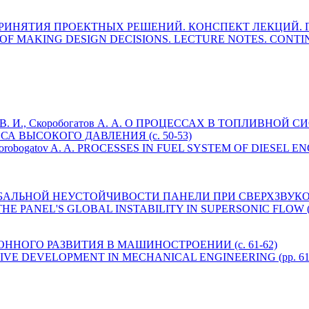
РИЯ ПРИНЯТИЯ ПРОЕКТНЫХ РЕШЕНИЙ. КОНСПЕКТ ЛЕКЦИЙ. П
EORY OF MAKING DESIGN DECISIONS. LECTURE NOTES. CONTIN
илин В. И., Скоробогатов А. А. О ПРОЦЕССАХ В ТОПЛИВНО
 ВЫСОКОГО ДАВЛЕНИЯ (c. 50-53)
 V. I., Skorobogatov A. A. PROCESSES IN FUEL SYSTEM OF DIES
ЛОБАЛЬНОЙ НЕУСТОЙЧИВОСТИ ПАНЕЛИ ПРИ СВЕРХЗВУКОВ
 THE PANEL'S GLOBAL INSTABILITY IN SUPERSONIC FLOW (p
ОННОГО РАЗВИТИЯ В МАШИНОСТРОЕНИИ (c. 61-62)
ATIVE DEVELOPMENT IN MECHANICAL ENGINEERING (pp. 61