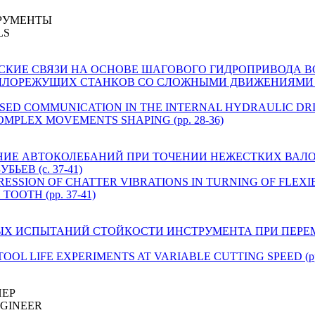
РУМЕНТЫ
LS
ВЛИЧЕСКИЕ СВЯЗИ НА ОСНОВЕ ШАГОВОГО ГИДРОПРИВОДА
ЛОРЕЖУЩИХ СТАНКОВ СО СЛОЖНЫМИ ДВИЖЕНИЯМИ ФО
IC-BASED COMMUNICATION IN THE INTERNAL HYDRAULIC DR
MPLEX MOVEMENTS SHAPING (pp. 28-36)
ДАВЛЕНИЕ АВТОКОЛЕБАНИЙ ПРИ ТОЧЕНИИ НЕЖЕСТКИХ ВА
ЕВ (c. 37-41)
E SUPPRESSION OF CHATTER VIBRATIONS IN TURNING OF FLE
OOTH (pp. 37-41)
ННЫХ ИСПЫТАНИЙ СТОЙКОСТИ ИНСТРУМЕНТА ПРИ ПЕР
TOOL LIFE EXPERIMENTS AT VARIABLE CUTTING SPEED (pp.
НЕР
NGINEER