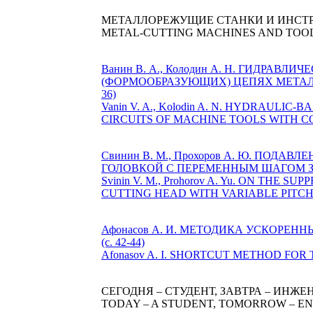
МЕТАЛЛОРЕЖУЩИЕ СТАНКИ И ИНСТ
METAL-CUTTING MACHINES AND TOO
Ванин В. А., Колодин А. Н. ГИДРА
(ФОРМООБРАЗУЮЩИХ) ЦЕПЯХ МЕТАЛ
36)
Vanin V. A., Kolodin A. N. HYDRAUL
CIRCUITS OF MACHINE TOOLS WITH CO
Свинин В. М., Прохоров А. Ю. ПО
ГОЛОВКОЙ С ПЕРЕМЕННЫМ ШАГОМ ЗУБЬ
Svinin V. M., Prohorov A. Yu. ON TH
CUTTING HEAD WITH VARIABLE PITCH T
Афонасов А. И. МЕТОДИКА УСКОРЕ
(c. 42-44)
Afonasov A. I. SHORTCUT METHOD FOR 
СЕГОДНЯ – СТУДЕНТ, ЗАВТРА – ИНЖЕ
TODAY – A STUDENT, TOMORROW – E