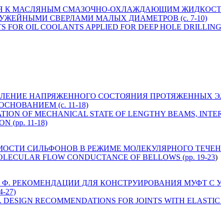
ЕБОВАНИЯ К МАСЛЯНЫМ СМАЗОЧНО-ОХЛАЖДАЮЩИМ ЖИДКО
УЖЕЙНЫМИ СВЕРЛАМИ МАЛЫХ ДИАМЕТРОВ (c. 7-10)
REMENTS FOR OIL COOLANTS APPLIED FOR DEEP HOLE DRILL
. ОПРЕДЕЛЕНИЕ НАПРЯЖЕННОГО СОСТОЯНИЯ ПРОТЯЖЕННЫХ
НОВАНИЕМ (c. 11-18)
TERMINATION OF MECHANICAL STATE OF LENGTHY BEAMS, IN
(pp. 11-18)
МОСТИ СИЛЬФОНОВ В РЕЖИМЕ МОЛЕКУЛЯРНОГО ТЕЧЕНИЯ Г
MOLECULAR FLOW CONDUCTANCE OF BELLOWS (pp. 19-23
)
ирнов В. Ф. РЕКОМЕНДАЦИИ ДЛЯ КОНСТРУИРОВАНИЯ МУФТ
-27)
rnov V. F. DESIGN RECOMMENDATIONS FOR JOINTS WITH ELAS