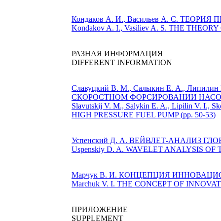
Кондаков А. И., Васильев А. С. ТЕО
Kondakov A. I., Vasiliev A. S. THE TH
РАЗНАЯ ИНФОРМАЦИЯ
DIFFERENT INFORMATION
Славуцкий В. М., Салыкин Е. А., Лип
СКОРОСТНОМ ФОРСИРОВАНИИ НАСОСА
Slavutskij V. M., Salykin E. A., Lipilin
HIGH PRESSURE FUEL PUMP (pp. 50-53)
Успенский Д. А. ВЕЙВЛЕТ-АНАЛИЗ Г
Uspenskiy D. A. WAVELET ANALYSIS OF
Марчук В. И. КОНЦЕПЦИЯ ИННОВАЦИ
Marchuk V. I. THE CONСEPT OF INNOV
ПРИЛОЖЕНИЕ
SUPPLEMENT