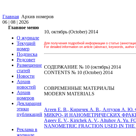
Главная
Архив номеров
06 | 08 | 2026
Главное меню
10, октябрь (October) 2014
О журнале
Текущий
Для получения подробной информации о статье (аннотация
For detailed information on article (abstract, keywords, author in
номер
Подписка
Редсовет
Размещение
СОДЕРЖАНИЕ № 10 (октябрь) 2014
статей
CONTENTS № 10 (October) 2014
Новости
Архив
новостей
СОВРЕМЕННЫЕ МАТЕРИАЛЫ
Архив
MODERN MATERIALS
номеров
Декларация
этики
Агеев Е. В., Киричек А. В., Алту
публикаций
МИКРО- И НАНОМЕТРИЧЕСКИХ ФРАКЦ
Ageev E. V., Kirichek A. V., Altuho
NANOMETRIC FRACTION USED IN THE M
Реклама в
журнале