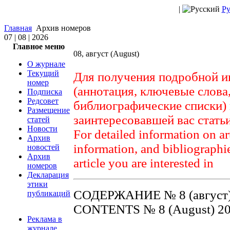
|
Ру
Главная
Архив номеров
07 | 08 | 2026
Главное меню
08, август (August)
О журнале
Текущий
Для получения подробной и
номер
(аннотация, ключевые слова
Подписка
Редсовет
библиографические списки) 
Размещение
заинтересовавшей вас стать
статей
Новости
For detailed information on ar
Архив
information, and bibliographies
новостей
Архив
article you are interested in
номеров
Декларация
этики
СОДЕРЖАНИЕ № 8 (август)
публикаций
CONTENTS № 8 (August) 2
Реклама в
журнале