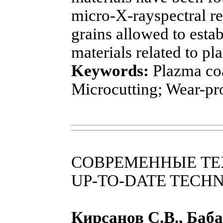
micro-X-rayspectral re
grains allowed to estab
materials related to pl
Keywords:
Plazma coa
Microcutting; Wear-pro
СОВРЕМЕННЫЕ Т
UP-TO-DATE TECH
Кирсанов С.В., Баба