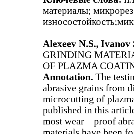
материалы; микрорез
износостойкость;мик
Alexeev N.S., Ivanov 
GRINDING MATERI
OF PLAZMA COATI
Annotation.
The testi
abrasive grains from d
microcutting of plazma
published in this articl
most wear – proof abra
materials have been fo