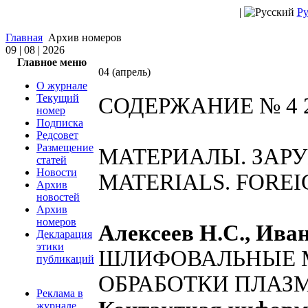
|
Ру
Главная
Архив номеров
09 | 08 | 2026
Главное меню
04 (апрель)
О журнале
Текущий
СОДЕРЖАНИЕ № 4 
номер
Подписка
Редсовет
Размещение
МАТЕРИАЛЫ. ЗАР
статей
Новости
MATERIALS. FORE
Архив
новостей
Архив
номеров
Алексеев Н.С., Иван
Декларация
этики
ШЛИФОВАЛЬНЫЕ М
публикаций
ОБРАБОТКИ ПЛАЗ
Реклама в
журнале