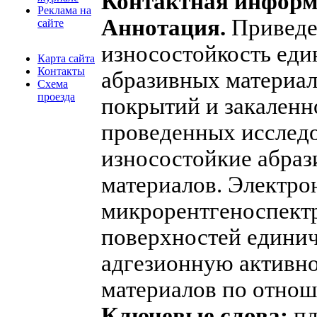
Контактная информ
Реклама на
Аннотация.
Приведе
сайте
износостойкость еди
Карта сайта
Контакты
абразивных материа
Схема
проезда
покрытий и закаленно
проведенных исслед
износостойкие абраз
материалов. Электро
микрорентгеноспект
поверхностей единич
адгезионную активн
материалов по отно
Ключевые слова:
пл