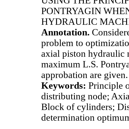
USING THE PRINCI
PONTRYAGIN WHEN
HYDRAULIC MACH
Annotation.
Considere
problem to optimizatio
axial piston hydraulic
maximum L.S. Pontryag
approbation are given.
Keywords:
Principle 
distributing node; Axi
Block of cylinders; Dis
determination optimu