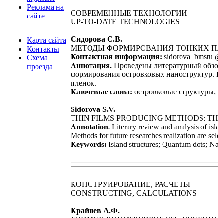
Реклама на
СОВРЕМЕННЫЕ ТЕХНОЛОГИИ
сайте
UP-TO-DATE TECHNOLOGIES
Сидорова С.В.
Карта сайта
МЕТОДЫ ФОРМИРОВАНИЯ ТОНКИХ П
Контакты
Контактная информация:
sidorova_bmstu @
Схема
Аннотация.
Проведены литературный обзор
проезда
формирования островковых наноструктур. 
пленок.
Ключевые слова:
островковые структуры;
Sidorova S.V.
THIN FILMS PRODUCING METHODS: THE
Annotation.
Literary review and analysis of isl
Methods for future researches realization are sel
Keywords:
Island structures; Quantum dots; N
КОНСТРУИРОВАНИЕ, РАСЧЕТЫ
CONSTRUCTING, CALCULATIONS
Крайнев А.Ф.