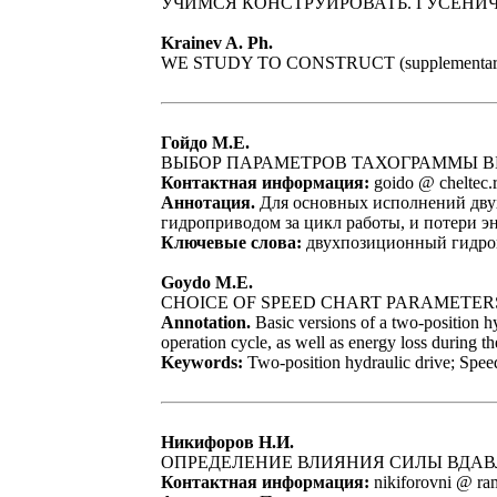
УЧИМСЯ КОНСТРУИРОВАТЬ. ГУСЕН
Krainev A. Ph.
WE STUDY TO CONSTRUCT
(supplementar
Гойдо М.Е.
ВЫБОР ПАРАМЕТРОВ ТАХОГРАММЫ 
Контактная информация:
goido @ cheltec.
Аннотация.
Для основных исполнений двух
гидроприводом за цикл работы, и потери э
Ключевые слова:
двухпозиционный гидроп
Goydo M.E.
CHOICE OF SPEED CHART PARAMETER
Annotation.
Basic versions of a two-position h
operation cycle, as well as energy loss during t
Keywords:
Two-position hydraulic drive; Speed
Никифоров Н.И.
ОПРЕДЕЛЕНИЕ ВЛИЯНИЯ СИЛЫ ВДА
Контактная информация:
nikiforovni @ ram