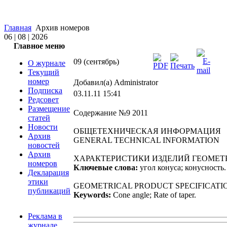
Главная
Архив номеров
06 | 08 | 2026
Главное меню
09 (сентябрь)
О журнале
Текущий
номер
Добавил(а) Administrator
Подписка
03.11.11 15:41
Редсовет
Размещение
Содержание №9 2011
статей
Новости
ОБЩЕТЕХНИЧЕСКАЯ ИНФОРМАЦИЯ
Архив
GENERAL TECHNICAL INFORMATION
новостей
Архив
ХАРАКТЕРИСТИКИ ИЗДЕЛИЙ ГЕОМЕТР
номеров
Ключевые слова:
угол конуса; конусность.
Декларация
этики
GEOMETRICAL PRODUCT SPECIFICATIO
публикаций
Keywords:
Сone angle; Rate of taper.
Реклама в
журнале