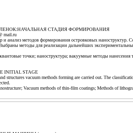
ЛЕНОК:НАЧАЛЬНАЯ СТАДИЯ ФОРМИРОВАНИЯ
 mail.ru
 и анализ методов формирования островковых наноструктур. 
Выбраны методы для реализации дальнейших экспериментальны
 квантовые точки; наноструктура; вакуумные методы нанесения
 INITIAL STAGE
and structures vacuum methods forming are carried out. The classificati
ected.
anostructure; Vacuum methods of thin-film coatings; Methods of lithogr