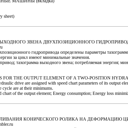
ИЧНЫЕ МАШИНЫ
(вкладка)
y sheet)
ВЫХОДНОГО ЗВЕНА ДВУХПОЗИЦИОННОГО ГИДРОПРИВО
ru
позиционного гидропривода определены параметры тахограммы 
нергии за цикл имеют минимальные значения.
ривод; тахограмма выходного звена; потребляемая энергия; мин
S FOR THE OUTPUT ELEMENT OF A TWO-POSITION HYDRA
ydraulic drive are assigned with speed chart parameters of its output e
he cycle are at their minimums.
 chart of the output element; Energy consumption; Energy loss minimi
ВЛИВАНИЯ КОНИЧЕСКОГО РОЛИКА НА ДЕФОРМАЦИЮ Ц
bler.ru