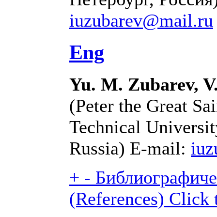
iuzubarev@mail.ru
Eng
Yu. M. Zubarev, V
(Peter the Great Sa
Technical Universit
Russia) E-mail:
iuz
+
-
Библиографиче
(References)
Click 