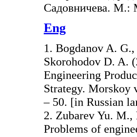
Садовничева. М.: 
Eng
1. Bogdanov A. G., 
Skorohodov D. A. (
Engineering Produ
Strategy. Morskoy v
– 50. [in Russian l
2. Zubarev Yu. M., 
Problems of engine