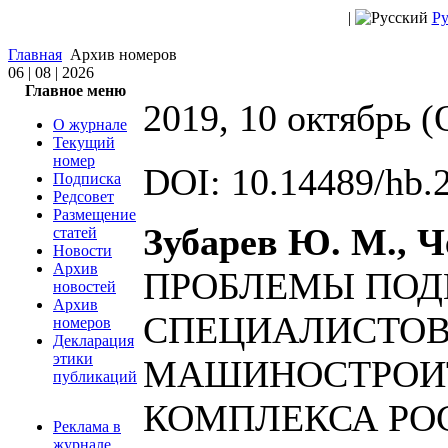
|
Ру
Главная
Архив номеров
06 | 08 | 2026
Главное меню
2019, 10 октябрь (
О журнале
Текущий
номер
DOI: 10.14489/hb.
Подписка
Редсовет
Размещение
Зубарев Ю. М., Ч
статей
Новости
Архив
ПРОБЛЕМЫ ПОД
новостей
Архив
СПЕЦИАЛИСТОВ
номеров
Декларация
этики
МАШИНОСТРОИ
публикаций
КОМПЛЕКСА РО
Реклама в
журнале