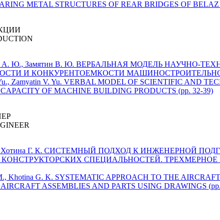
RING METAL STRUCTURES OF REAR BRIDGES OF BELAZ DU
УКЦИИ
ODUCTION
амятин А. Ю., Замятин В. Ю. ВЕРБАЛЬНАЯ МОДЕЛЬ НАУЧНО
ОСТИ И КОНКУРЕНТОЕМКОСТИ МАШИНОСТРОИТЕЛЬНОЙ П
atin A. Yu., Zamyatin V. Yu. VERBAL MODEL OF SCIENTIFIC AN
APACITY OF MACHINE BUILDING PRODUCTS (pp. 32-39)
НЕР
NGINEER
юк Т. М., Хотина Г. К. СИСТЕМНЫЙ ПОДХОД К ИНЖЕНЕРНОЙ
ОНСТРУКТОРСКИХ СПЕЦИАЛЬНОСТЕЙ. ТРЕХМЕРНОЕ 
k T. M., Khotina G. K. SYSTEMATIC APPROACH TO THE AIRC
AIRCRAFT ASSEMBLIES AND PARTS USING DRAWINGS (pp. 