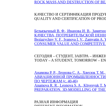
ROCK MASS AND DESTRUCTION OF BEA
КАЧЕСТВО И СЕРТИФИКАЦИЯ ПРОД
QUALITY AND CERTIFICATION OF PR
Безъязычный В. Ф., Иванова И. В., З
КАЧЕСТВА, ПОТРЕБИТЕЛЬСКОЙ ЦЕНН
Beziazychny V. F., Ivanova I. V., Zamy
CONSUMER VALUE AND COMPETITIVE C
СЕГОДНЯ – СТУДЕНТ, ЗАВТРА – ИНЖЕ
TODAY – A STUDENT, TOMORROW – E
Анамова Р. Р., Леонова С. А., Хвес
АВИАЦИОННОЙ ПРОМЫШЛЕННОСТИ К
ПО ЧЕРТЕЖАМ (c. 40-46)
Anamova R. R., Leonova S. A., Khvesyu
PREPARATION. 3D-MODELLING OF THE 
РАЗНАЯ ИНФОРМАЦИЯ