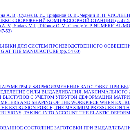
охина А. В., Судаев В. И., Трифонов О. В., Черний В. П. Ч
ЕКС СООРУЖЕНИЙ КОМПРЕССОРНОЙ СТАНЦИИ (c. 47-5
hina A. V., Sudaev V. I., Trifonov O. V., Cherniy V. P. NUME
7-53)
ЛЬНИКИ ДЛЯ СИСТЕМ ПРОИЗВОДСТВЕННОГО ОСВЕЩЕНИЯ (
ING AT THE MANUFACTURE (pp. 54-60)
ЛОВЫЕ ПАРАМЕТРЫ И ФОРМОИЗМЕНЕНИЕ ЗАГОТОВКИ ПРИ 
ОПРЕДЕЛЕНИЕ СИЛЫ ВЫДАВЛИВАНИЯ, МАКСИМАЛЬНОГО 
ЫСТУПОВ С УЧЕТОМ УПРУГОЙ ДЕФОРМАЦИИ МАТРИЦЫ 
ER PARAMETERS AND SHAPING OF THE WORKPIECE WHEN EX
F THE EXTRUSION FORCE, THE MAXIMUM PRESSURE ON T
RUSIONS, TAKING INTO ACCOUNT THE ELASTIC DEFORMAT
ФОРМИРОВАННОЕ СОСТОЯНИЕ ЗАГОТОВКИ ПРИ ВЫДАВЛИВА