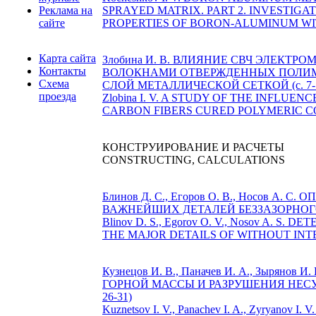
Реклама на
SPRAYED MATRIX. PART 2. INVESTIG
сайте
PROPERTIES OF BORON-ALUMINUM WIT
Карта сайта
Злобина И. В. ВЛИЯНИЕ СВЧ ЭЛЕК
Контакты
ВОЛОКНАМИ ОТВЕРЖДЕННЫХ ПОЛИМ
Схема
СЛОЙ МЕТАЛЛИЧЕСКОЙ СЕТКОЙ (c. 7-
проезда
Zlobina I. V. A STUDY OF THE INFL
CARBON FIBERS CURED POLYMERIC COM
КОНСТРУИРОВАНИЕ И РАСЧЕТЫ
CONSTRUCTING, CALCULATIONS
Блинов Д. С., Егоров О. В., Носов
ВАЖНЕЙШИХ ДЕТАЛЕЙ БЕЗЗАЗОРНОГО
Blinov D. S., Egorov O. V., Nosov A.
THE MAJOR DETAILS OF WITHOUT INT
Кузнецов И. В., Паначев И. А., Зы
ГОРНОЙ МАССЫ И РАЗРУШЕНИЯ НЕС
26-31)
Kuznetsov I. V., Panachev I. A., Zyr