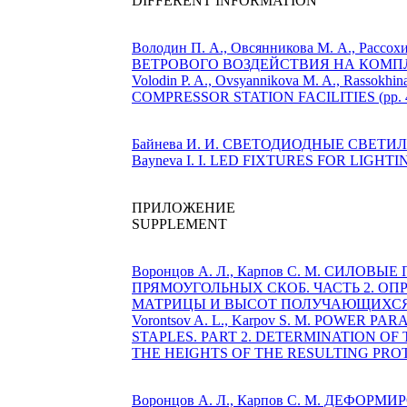
DIFFERENT INFORMATION
Володин П. А., Овсянникова М. А., Расс
ВЕТРОВОГО ВОЗДЕЙСТВИЯ НА КОМПЛ
Volodin P. A., Ovsyannikova M. A., Rassok
COMPRESSOR STATION FACILITIES (pp. 4
Байнева И. И. СВЕТОДИОДНЫЕ СВЕТИ
Bayneva I. I. LED FIXTURES FOR LIGHT
ПРИЛОЖЕНИЕ
SUPPLEMENT
Воронцов А. Л., Карпов С. М. СИ
ПРЯМОУГОЛЬНЫХ СКОБ. ЧАСТЬ 2. 
МАТРИЦЫ И ВЫСОТ ПОЛУЧАЮЩИХСЯ В
Vorontsov A. L., Karpov S. M. POW
STAPLES. PART 2. DETERMINATION O
THE HEIGHTS OF THE RESULTING PROT
Воронцов А. Л., Карпов С. М. ДЕ