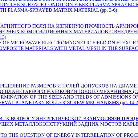
ATION THE SURFACE CONDITION FIBER-PLASMA-SPRAYED
H PLASMA-SPRAYED MATRIX MATERIAL (pp. 3-6)
ТРОМАГНИТНОГО ПОЛЯ НА ИЗГИБНУЮ ПРОЧНОСТЬ АРМИ
ЕРНЫХ КОМПОЗИЦИОННЫХ МАТЕРИАЛОВ С ВНЕДРЕН
13)
UENCE OF MICROWAVE ELECTROMAGNETIC FIELD ON FLEXU
POSITE MATERIALS WITH METAL MESH IN THE SURFACE L
 А. С. ОПРЕДЕЛЕНИЕ РАЗМЕРОВ И ПОЛЕЙ ДОПУСКОВ НА ДИ
 ПЛАНЕТАРНОГО РОЛИКОВИНТОВОГО МЕХАНИЗМА (c. 1
 S. DETERMINATION OF THE SIZES AND FIELDS OF ADMISSION
ERVAL PLANETARY ROLLER-SCREW MECHANISMS (pp. 14-2
рянов И. В. К ВОПРОСУ ЭНЕРГЕТИЧЕСКОЙ ВЗАИМОСВЯЗИ 
УЩИХ МЕТАЛЛОКОНСТРУКЦИЙ ЗАДНИХ МОСТОВ КАРЬЕР
yanov I. V. TO THE QUESTION OF ENERGY INTERRELATION OF 