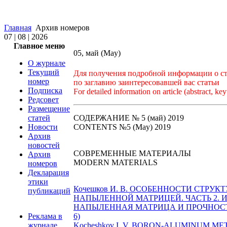
Главная
Архив номеров
07 | 08 | 2026
Главное меню
05, май (May)
О журнале
Текущий
Для получения подробной информации о ста
номер
по заглавию заинтересовавшей вас статьи
Подписка
For detailed information on article (abstract, key
Редсовет
Размещение
статей
СОДЕРЖАНИЕ № 5 (май) 2019
Новости
CONTENTS №5 (May) 2019
Архив
новостей
СОВРЕМЕННЫЕ МАТЕРИАЛЫ
Архив
MODERN MATERIALS
номеров
Декларация
этики
Кочешков И. В. ОСОБЕННОСТИ СТР
публикаций
НАПЫЛЕННОЙ МАТРИЦЕЙ. ЧАСТЬ 2.
НАПЫЛЕННАЯ МАТРИЦА И ПРОЧНОС
Реклама в
6)
журнале
Kocheshkov I. V. BORON-ALUMINUM 