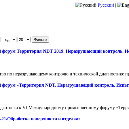
|
Русский
|
Фильтр
форум Территория NDT 2019. Неразрушающий контроль. Ис
тво по неразрушающему контролю и технической диагностике пр
форум «Территория NDT. Неразрушающий контроль. Испыт
одготовка к VI Международному промышленному форуму «Терри
1/Обработка поверхности и отделка»