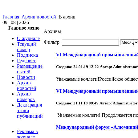
Главная
Архив новостей
В архив
09 | 08 | 2026
Главное меню
Архивы
О журнале
Фильтр
Текущий
номер
VI Международный промышленный 
Подписка
Редсовет
Размещение
Создано: 24.01.19 12:22
Автор: Administrator
статей
Новости
Уважаемые коллеги!Российское общес
Архив
новостей
VI Международный промышленный 
Архив
номеров
Создано: 21.11.18 09:49
Автор: Administrator
Декларация
этики
Уважаемыe коллеги! Продолжается п
публикаций
Международный форум «Алюминий-2
Реклама в
журнале