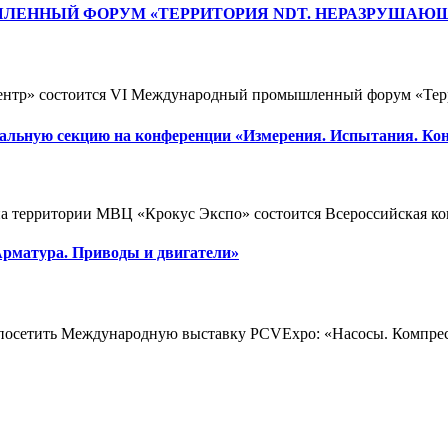
ЕННЫЙ ФОРУМ «ТЕРРИТОРИЯ NDT. НЕРАЗРУШАЮЩ
оцентр» состоится VI Международный промышленный форум «Те
ьную секцию на конференции «Измерения. Испытания. Ко
 на территории МВЦ «Крокус Экспо» состоится Всероссийская к
рматура. Приводы и двигатели»
посетить Международную выставку PCVExpo: «Насосы. Компресс