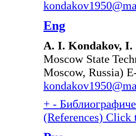
kondakov1950@mai
Eng
A. I. Kondakov, I
Moscow State Techn
Moscow, Russia) E
kondakov1950@mai
+
-
Библиографиче
(References)
Click 