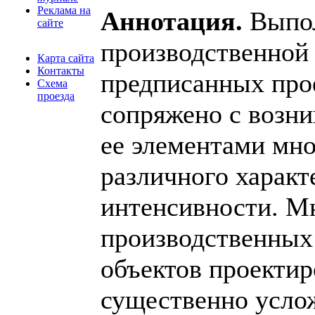
Реклама на
Аннотация.
Выпо
сайте
производственной
Карта сайта
Контакты
предписанных про
Схема
проезда
сопряжено с возн
ее элементами мн
различного характ
интенсивности. М
производственных 
объектов проектир
существенно услож