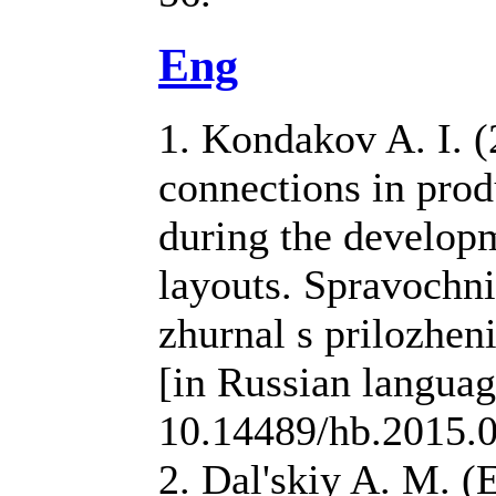
Eng
1. Kondakov A. I. 
connections in pro
during the develop
layouts. Spravochni
zhurnal s prilozheni
[in Russian langua
10.14489/hb.2015.
2. Dal'skiy A. M. (