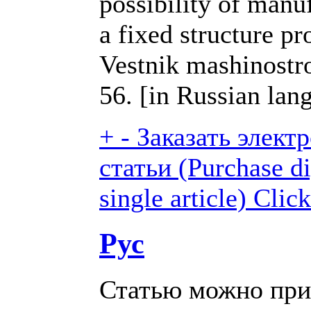
possibility of manu
a fixed structure p
Vestnik mashinostro
56. [in Russian lan
+
-
Заказать элект
статьи (Purchase di
single article)
Click
Рус
Статью можно при