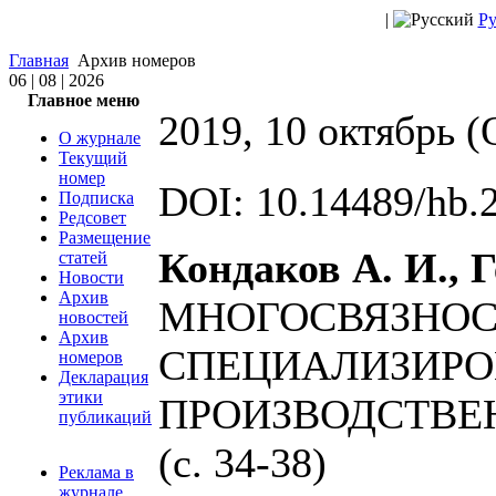
|
Ру
Главная
Архив номеров
06 | 08 | 2026
Главное меню
2019, 10 октябрь (
О журнале
Текущий
номер
DOI: 10.14489/hb.
Подписка
Редсовет
Размещение
Кондаков А. И., Г
статей
Новости
Архив
МНОГОСВЯЗНОС
новостей
Архив
СПЕЦИАЛИЗИР
номеров
Декларация
этики
ПРОИЗВОДСТВЕ
публикаций
(c. 34-38)
Реклама в
журнале