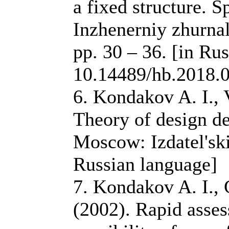
a fixed structure. 
Inzhenerniy zhurnal
pp. 30 – 36. [in Ru
10.14489/hb.2018.
6. Kondakov A. I., V
Theory of design d
Moscow: Izdatel'sk
Russian language]
7. Kondakov A. I., 
(2002). Rapid asses