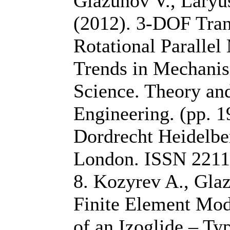
Glazunov V., Laryus
(2012). 3-DOF Tran
Rotational Paralle
Trends in Mechani
Science. Theory and
Engineering. (pp. 1
Dordrecht Heidelb
London. ISSN 2211
8. Kozyrev A., Gla
Finite Element Mod
of an Izoglide – Typ