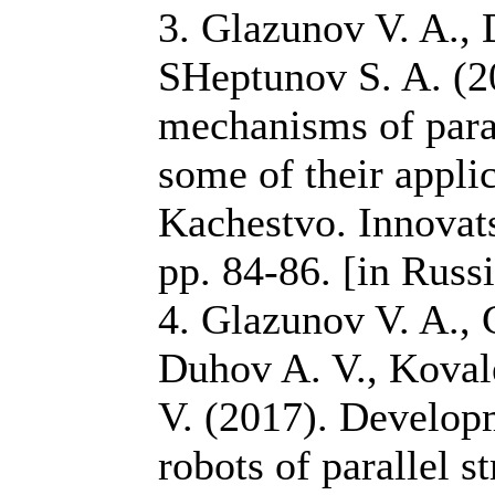
3. Glazunov V. A., 
SHeptunov S. A. (2
mechanisms of paral
some of their appli
Kachestvo. Innovats
pp. 84-86. [in Russ
4. Glazunov V. A., G
Duhov A. V., Koval
V. (2017). Developm
robots of parallel s