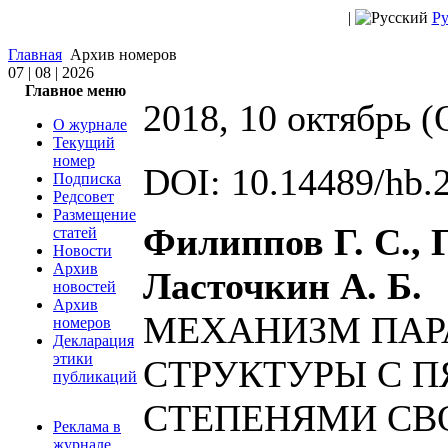
|
Ру
Главная
Архив номеров
07 | 08 | 2026
Главное меню
2018, 10 октябрь (
О журнале
Текущий
номер
DOI: 10.14489/hb.
Подписка
Редсовет
Размещение
Филиппов Г. С., Г
статей
Новости
Архив
Ласточкин А. Б.
новостей
Архив
МЕХАНИЗМ ПАР
номеров
Декларация
этики
СТРУКТУРЫ С 
публикаций
СТЕПЕНЯМИ СВ
Реклама в
журнале