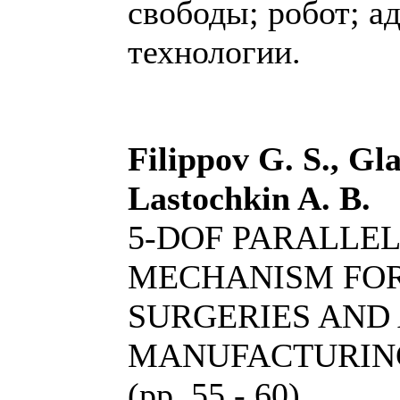
свободы; робот; а
технологии.
Filippov G. S., Gl
Lastochkin A. B.
5-DOF PARALLE
MECHANISM FO
SURGERIES AND
MANUFACTURIN
(pp. 55 - 60)