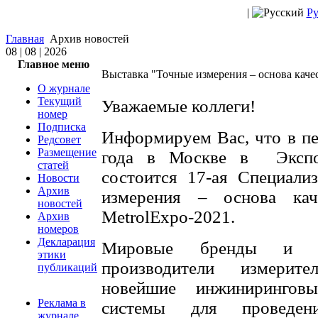
|
Ру
Главная
Архив новостей
08 | 08 | 2026
Главное меню
Выставка "Точные измерения – основа качес
О журнале
Текущий
Уважаемые коллеги!
номер
Подписка
Информируем Вас, что в пе
Редсовет
Размещение
года в Москве в Экспо
статей
состоится 17-ая Специали
Новости
Архив
измерения – основа ка
новостей
MetrolExpo-2021.
Архив
номеров
Декларация
Мировые бренды и кр
этики
производители измерите
публикаций
новейшие инжинирингов
Реклама в
системы для проведени
журнале