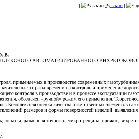
|
Русский
|
. В.
ПЛЕКСНОГО АВТОМАТИЗИРОВАННОГО ВИХРЕТОКОВОГО
роля, применяемых в производстве современных газотурбинных
 значительные затраты времени на контроль и применение доро
щего контроля в производстве и в процессе эксплуатации газот
менения, обозначен «ручной» режим его применения. Теоретич
оля. Комплексная оценка качества ответственных элементов га
тклонений размеров и формы поверхностей изделий, выявления 
; лопатка; размерная точность; микротрещина; прижог; вихрето
V.