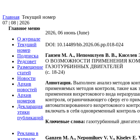
Главная
Текущий номер
07 | 08 | 2026
Главное меню
2026, 06 июнь (June)
О журнале
Текущий
DOI: 10.14489/hb.2026.06.pp.018-024
номер
Ганзен М. А., Непомилуев В. В., Киселев Э
Подписка
О ВОЗМОЖНОСТИ ПРИМЕНЕНИЯ КОМ
Редсовет
ГАЗОТУРБИННЫХ ДВИГАТЕЛЕЙ
Размещение
(с. 18-24)
статей
Новости
Аннотация.
Выполнен анализ методов конт
Архив
применяемых методов контроля, такие как
новостей
применения вихретокового вида неразрушаю
Архив
контроля, ограничивающего сферу его при
номеров
автоматизированного вихретокового контр
Декларация
включать в себя одновременный контроль о
этики
публикаций
Ключевые слова:
газотурбинный двигатель
Реклама в
Ganzen M. A., Nepomiluev V. V., Kiselev E. 
журнале