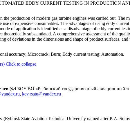
 AUTOMATED EDDY CURRENT TESTING IN PRODUCTION A
n the production of modern gas turbine engines was carried out. The ma
the use of expensive consumables. The advantages of using eddy current 
e of application is identified as a disadvantage of eddy current testing
e theoretically substantiated. A comprehensive assessment of the qualit
ng of deviations in the dimensions and shape of product surfaces, and th
onal accuracy; Microcrack; Burn; Eddy current testing; Automation.
rs)
Click to collapse
елев
(ФГБОУ ВО «Рыбинский государственный авиационный техн
yandex.ru
,
kev.rsatu@yandex.ru
ev
(Rybinsk State Aviation Technical University named after P. A. Solo