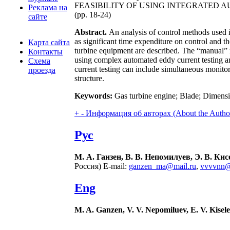
FEASIBILITY OF USING INTEGRATED
Реклама на
(pp. 18-24)
сайте
Abstract.
An analysis of control methods used i
as significant time expenditure on control and 
Карта сайта
turbine equipment are described. The “manual” mod
Контакты
using complex automated eddy current testing ar
Схема
current testing can include simultaneous monitori
проезда
structure.
Keywords:
Gas turbine engine; Blade; Dimensi
+
-
Информация об авторах (About the Autho
Рус
М. А. Ганзен, В. В. Непомилуев, Э. В. Кис
Россия) E-mail:
ganzen_ma@mail.ru
,
vvvvnn@
Eng
M. A. Ganzen, V. V. Nepomiluev, E. V. Kisel